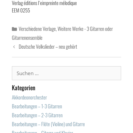
Verlag éditions l´eimpreinte mélodique
EEM 0255
Kategorien
Verschiedene Verlage
,
Weitere Werke - 3 Gitarren oder
Gitarrenensemble
Deutsche Volkslieder – neu gehört
Suchen
nach:
Kategorien
Akkordeonorchester
Bearbeitungen – 1-3 Gitarren
Bearbeitungen – 2-3 Gitarren
Bearbeitungen – Flöte (Violine) und Gitarre
Bearbeitungen – Gitarre und Klavier