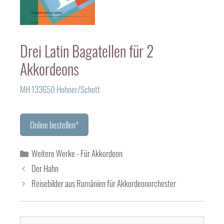
Drei Latin Bagatellen für 2
Akkordeons
MH 133650 Hohner/Schott
Online bestellen*
Kategorien
Weitere Werke - Für Akkordeon
Der Hahn
Reisebilder aus Rumänien für Akkordeonorchester
Suchen