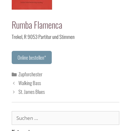
Rumba Flamenca
Trekel, R 9053 Partitur und Stimmen
Online bestellen*
Kategorien
Zupforchester
Walking Bass
St. James Blues
Suchen
nach: