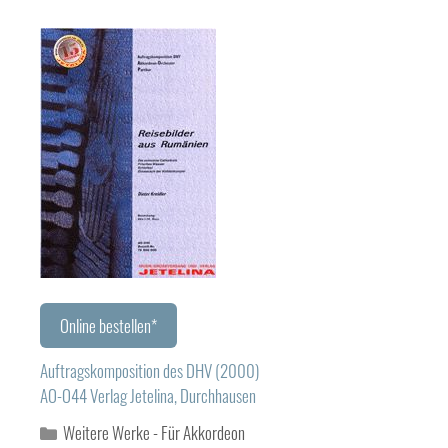
Online bestellen*
Auftragskomposition des DHV (2000)
AO-O44 Verlag Jetelina, Durchhausen
Kategorien
Weitere Werke - Für Akkordeon