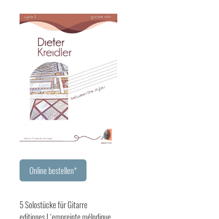
Online bestellen*
5 Solostücke für Gitarre
editiones L´empreinte mélodique