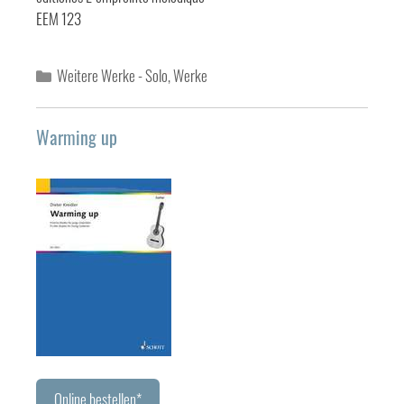
EEM 123
Kategorien
Weitere Werke - Solo
,
Werke
Warming up
Online bestellen*